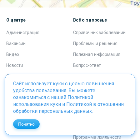
О центре
Всё о здоровье
Администрация
Справочник заболеваний
Вакансии
Проблемы и решения
Видео
Полезная информация
Новости
Вопрос-ответ
Отзывы
Сайт использует куки с целью повышения
удобства пользования. Вы можете
Правовая информация
Пациентам
ознакомиться с нашей
Политикой
использования куки
и
Политикой в отношении
Контактная информация
Вызов врача на дом
обработки персональных данных
.
Лицензии и сертификаты
Справки и документы
Понятно
Пользовательское
Способы оплаты
соглашение
Программа лояльности