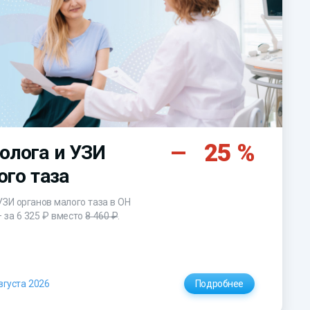
25 %
олога и УЗИ
ого таза
УЗИ органов малого таза в ОН
– за
6 325 ₽
вместо
8 460 ₽
.
вгуста 2026
Подробнее