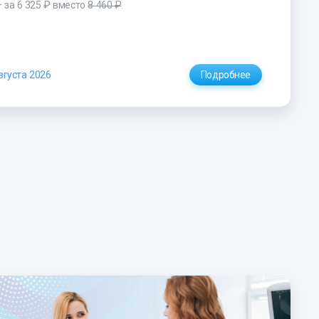
– за
6 325 ₽
вместо
8 460 ₽
.
вгуста 2026
Подробнее