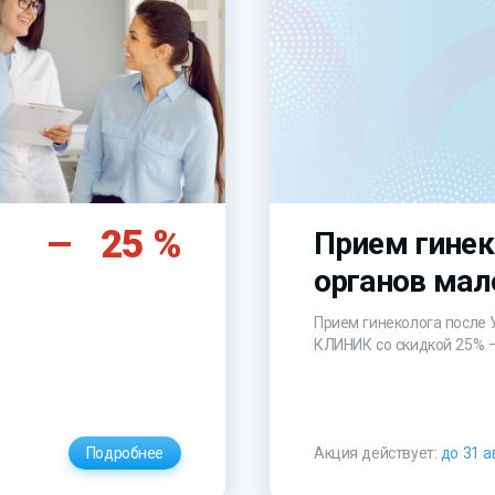
25 %
Прием гинек
органов мал
Прием гинеколога после 
КЛИНИК со скидкой 25% 
Подробнее
Акция действует:
до 31 а