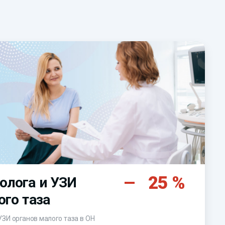
25 %
олога и УЗИ
ого таза
УЗИ органов малого таза в ОН