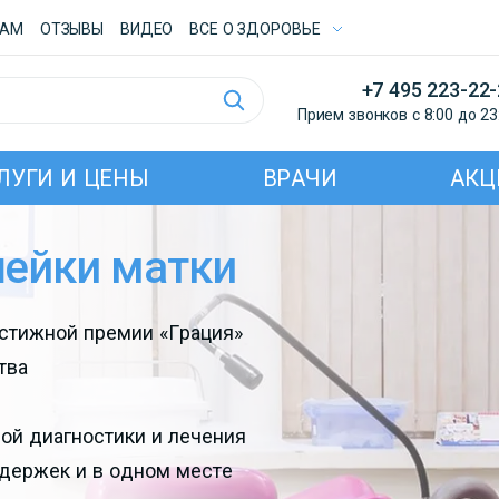
ТАМ
ОТЗЫВЫ
ВИДЕО
ВСE О ЗДОРОВЬЕ
+7 495 223-22
Прием звонков с 8:00 до 23
ЛУГИ И ЦЕНЫ
ВРАЧИ
АКЦ
шейки матки
естижной премии «Грация»
тва
ой диагностики и лечения
адержек и в одном месте