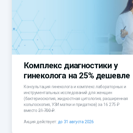
Комплекс диагностики у
гинеколога на 25% дешевле
Консультация гинеколога и комплекс лабораторных и
инструментальных исследований для женщин
(бактериоскопия, жидкостная цитология, расширенная
кольпоскопия, УЗИ матки и придатков) за
16 275 ₽
вместо
21 700 ₽
.
Акция действует:
до 31 августа 2026