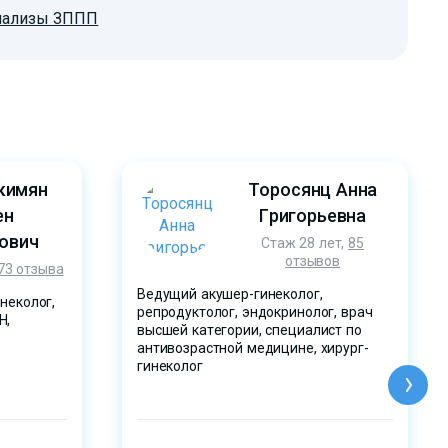
нализы ЗППП
кимян
Торосянц Анна
ен
Григорьевна
ович
Стаж 28 лет,
85
отзывов
73 отзыва
Ведущий акушер-гинеколог,
неколог,
репродуктолог, эндокринолог, врач
Н,
высшей категории, специалист по
антивозрастной медицине, хирург-
гинеколог