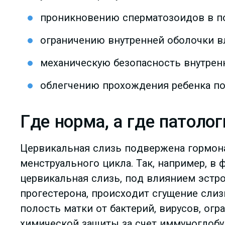
проникновению сперматозоидов в по
ограничению внутренней оболочки в
механическую безопасность внутренн
облегчению прохождения ребенка по
Где норма, а где патолог
Цервикальная слизь подвержена гормона
менструального цикла. Так, например, в
цервикальная слизь, под влиянием эстро
прогестерона, происходит сгущение слиз
полость матки от бактерий, вирусов, ог
химической защиты за счет иммуноглобу