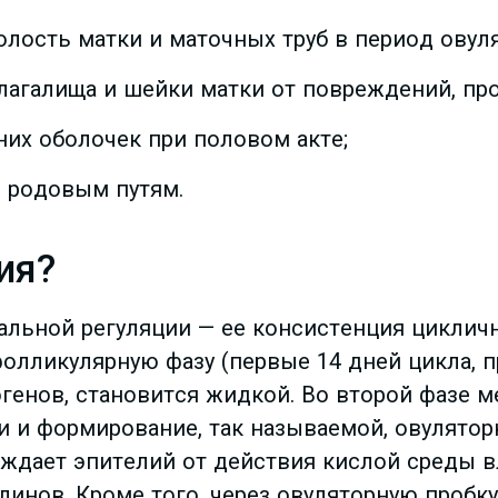
лость матки и маточных труб в период овул
лагалища и шейки матки от повреждений, пр
их оболочек при половом акте;
 родовым путям.
ия?
льной регуляции — ее консистенция циклич
 фолликулярную фазу (первые 14 дней цикла,
генов, становится жидкой. Во второй фазе м
и и формирование, так называемой, овулятор
раждает эпителий от действия кислой среды 
линов. Кроме того, через овуляторную проб