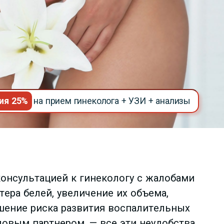
ия 25%
на прием гинеколога + УЗИ + анализы
онсультацией к гинекологу с жалобами
ера белей, увеличение их объема,
шение риска развития воспалительных
ловым партнером, — все эти неудобства