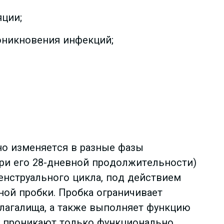
яции;
оникновения инфекций;
но изменяется в разные фазы
 при его 28-дневной продолжительности)
енструального цикла, под действием
ной пробки. Пробка ограничивает
влагалища, а также выполняет функцию
ку проникают только функционально