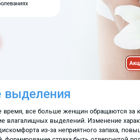
болеваниях
Акц
 выделения
е время, все больше женщин обращаются за к
ие влагалищных выделений. Изменение характ
дискомфорта из-за неприятного запаха, повы
й, формирование страха быть отвергнутой по