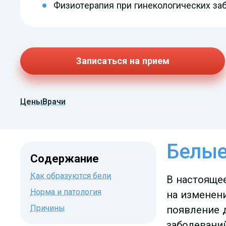
Физиотерапия при гинекологических за
Записаться на прием
Цены
Врачи
Белые
Содержание
Как образуются бели
В настояще
Норма и патология
на изменен
Причины
появление 
заболевани