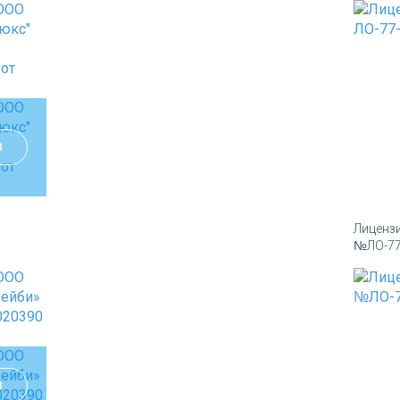
8
Лиценз
№ЛО-77-
3