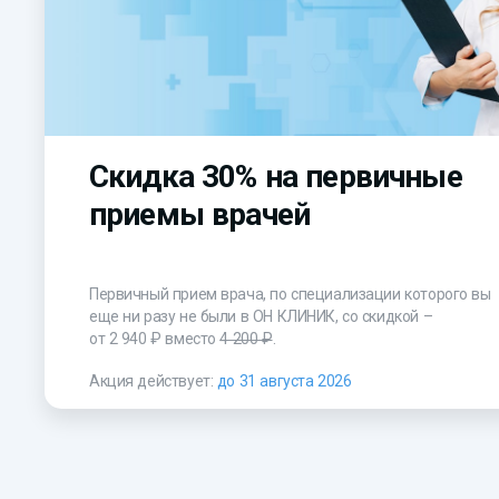
Скидка 30% на первичные
приемы врачей
Первичный прием врача, по специализации которого вы
еще ни разу не были в ОН КЛИНИК, со скидкой –
от 2 940 ₽
вместо
4 200 ₽
.
Акция действует:
до 31 августа 2026