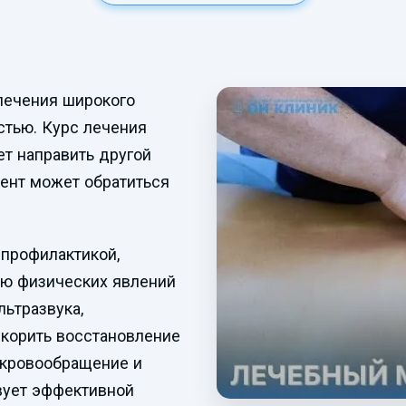
лечения широкого
стью. Курс лечения
ет направить другой
иент может обратиться
 профилактикой,
ью физических явлений
льтразвука,
скорить восстановление
 кровообращение и
вует эффективной