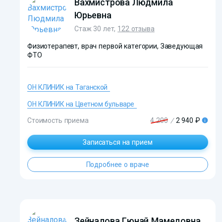
Вахмистрова Людмила
Юрьевна
Стаж 30 лет,
122 отзыва
Физиотерапевт, врач первой категории, Заведующая
ФТО
ОН КЛИНИК на Таганской
ОН КЛИНИК на Цветном бульваре
Стоимость приема
4 200
/
2 940 ₽
?>
Записаться на прием
Подробнее о враче
Зейналова Гюнай Мамедовна