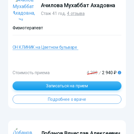
Ачилова Мухаббат Ахадовна
Стаж 41 год,
4 отзыва
Физиотерапевт
?>
ОН КЛИНИК на Цветном бульваре
Стоимость приема
4 200
/
2 940 ₽
Записаться на прием
Подробнее о враче
Лобанов Вячеслав Алексеевич