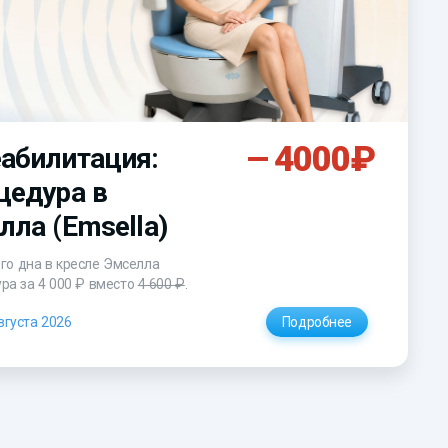
4000₽
абилитация:
цедура в
лла (Emsella)
го дна в кресле Эмселла
ура
за 4 000 ₽
вместо
4 600 ₽
.
вгуста 2026
Подробнее