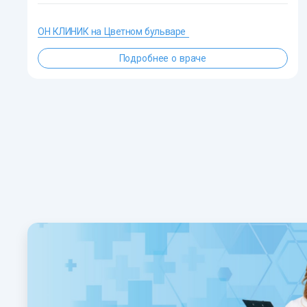
ОН КЛИНИК на Цветном бульваре
Подробнее о враче
?>