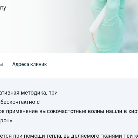
нту
ы
Адреса клиник
ативная методика, при
бесконтактно с
е применение высокочастотные волны нашли в хир
рон».
ается при помощи тепла, выделяемого тканями при 