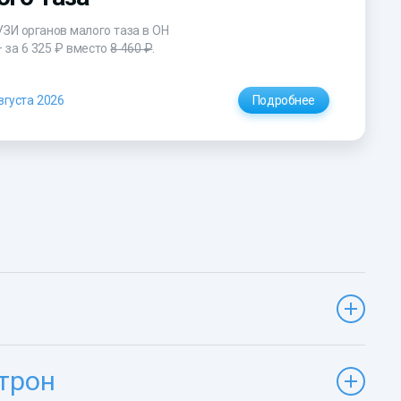
УЗИ органов малого таза в ОН
– за
6 325 ₽
вместо
8 460 ₽
.
вгуста 2026
Подробнее
трон