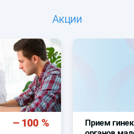
Акции
100 %
Прием гинек
органов мал