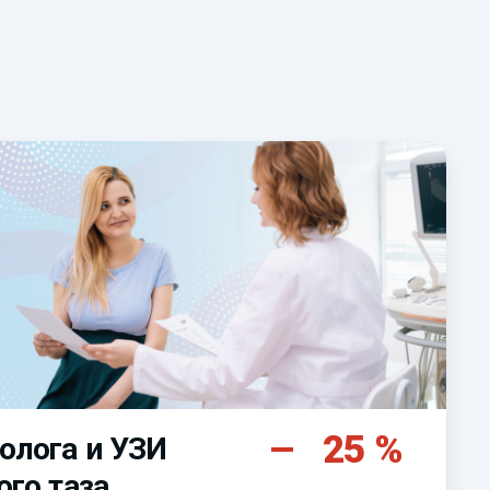
25 %
олога и УЗИ
ого таза