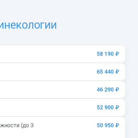
инекологии
58 190 ₽
65 440 ₽
46 290 ₽
52 900 ₽
жности (до 3
50 950 ₽