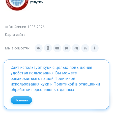
услуги»
© Он Клиник, 1995-2026
Карта сайта
Мы в соцсетях
Сайт использует куки с целью повышения
удобства пользования. Вы можете
ознакомиться с нашей
Политикой
Материалы сайта являются собственностью ООО "Он
использования куки
и
Политикой в отношении
Клиник", любое их использование без указания источника -
обработки персональных данных
.
onclinic.ru запрещено в соответствии со статьей 1259 ГК. РФ.
Понятно