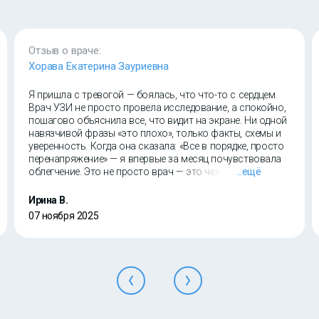
Отзыв о враче:
Хорава Екатерина Зауриевна
Я пришла с тревогой — боялась, что что-то с сердцем.
Врач УЗИ не просто провела исследование, а спокойно,
пошагово объяснила все, что видит на экране. Ни одной
навязчивой фразы «это плохо», только факты, схемы и
уверенность. Когда она сказала: «Все в порядке, просто
перенапряжение» — я впервые за месяц почувствовала
облегчение. Это не просто врач — это человек, который
...ещё
знает, как говорить с людьми.
Ирина В.
07 ноября 2025