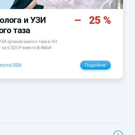
25 %
олога и УЗИ
ого таза
УЗИ органов малого таза в ОН
– за
6 325 ₽
вместо
8 460 ₽
.
вгуста 2026
Подробнее