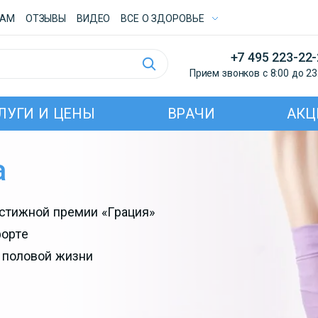
ТАМ
ОТЗЫВЫ
ВИДЕО
ВСE О ЗДОРОВЬЕ
+7 495 223-22
Прием звонков с 8:00 до 23
ЛУГИ И ЦЕНЫ
ВРАЧИ
АКЦ
а
естижной премии «Грация»
форте
 половой жизни