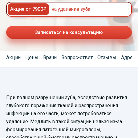
Акция от 7900₽
на удаление зуба
Записаться на консультацию
Акции
Цены
Врачи
Вопрос-ответ
Отзывы
Адреса
Смотреть
При полном разрушении зуба, вследствие развития
видеопрезентацию
глубокого поражения тканей и распространения
инфекции на его часть, может потребоваться
удаление. Медлить в такой ситуации нельзя из-за
формирования патогенной микрофлоры,
способствующей быстрому распространению и