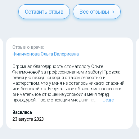
Оставить отзыв
Все отзывы
Отзыв о враче:
Филимонова Ольга Валериевна
Огромная благодарность стоматологу Ольге
Филимоновой за профессионализм и заботу! Провела
резекцию верхушки корня с такой легкостью и
мастерством, что у меня не осталось никаких опасений
или беспокойств. Её детальное объяснение процесса и
внимательное отношение успокоили меня перед
процедурой. После операции мне дали подробные
...ещё
инструкции по уходу и реабилитации, что очень помогло
восстановиться быстро и без осложнений. Её
Василиса
доброжелательное и заботливое отношение сделало
23 августа 2023
визит к стоматологу приятным опытом. Я наконец-то
нашла доктора, на которого можно полностью
полагаться. Рекомендую!