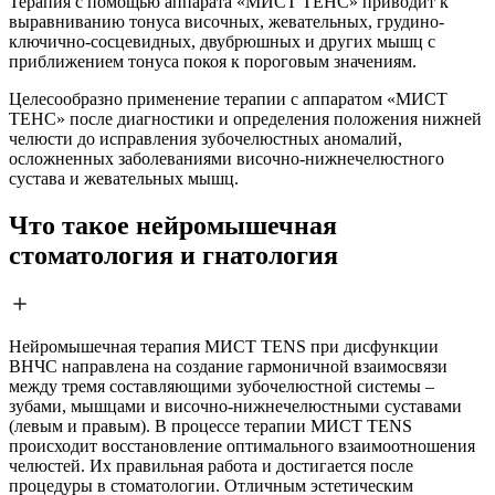
Терапия с помощью аппарата «МИСТ ТЕНС» приводит к
выравниванию тонуса височных, жевательных, грудино-
ключично-сосцевидных, двубрюшных и других мышц с
приближением тонуса покоя к пороговым значениям.
Целесообразно применение терапии с аппаратом «МИСТ
ТЕНС» после диагностики и определения положения нижней
челюсти до исправления зубочелюстных аномалий,
осложненных заболеваниями височно-нижнечелюстного
сустава и жевательных мышц.
Что такое нейромышечная
стоматология и гнатология
Нейромышечная терапия МИСТ TENS при дисфункции
ВНЧС направлена на создание гармоничной взаимосвязи
между тремя составляющими зубочелюстной системы –
зубами, мышцами и височно-нижнечелюстными суставами
(левым и правым). В процессе терапии МИСТ TENS
происходит восстановление оптимального взаимоотношения
челюстей. Их правильная работа и достигается после
процедуры в стоматологии. Отличным эстетическим