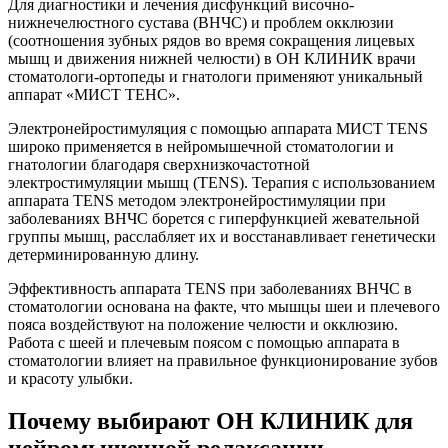
Для диагностики и лечения дисфункций височно-
нижнечелюстного сустава (ВНЧС) и проблем окклюзии
(соотношения зубных рядов во время сокращения лицевых
мышц и движения нижней челюсти) в ОН КЛИНИК врачи
стоматологи-ортопеды и гнатологи применяют уникальный
аппарат «МИСТ ТЕНС».
Электронейростимуляция с помощью аппарата МИСТ TENS
широко применяется в нейромышечной стоматологии и
гнатологии благодаря сверхнизкочастотной
электростимуляции мышц (TENS). Терапия с использованием
аппарата TENS методом электронейростимуляции при
заболеваниях ВНЧС борется с гиперфункцией жевательной
группы мышц, расслабляет их и восстанавливает генетически
детерминированную длину.
Эффективность аппарата TENS при заболеваниях ВНЧС в
стоматологии основана на факте, что мышцы шеи и плечевого
пояса воздействуют на положение челюсти и окклюзию.
Работа с шеей и плечевым поясом с помощью аппарата в
стоматологии влияет на правильное функционирование зубов
и красоту улыбки.
Почему выбирают ОН КЛИНИК для
нейромышечной релаксации