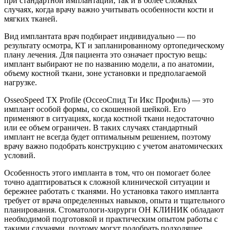
при стандартной имплантации, так и в более сложных
случаях, когда врачу важно учитывать особенности кости и
мягких тканей.
Вид имплантата врач подбирает индивидуально — по
результату осмотра, КТ и запланированному ортопедическому
плану лечения. Для пациента это означает простую вещь:
имплант выбирают не по названию модели, а по анатомии,
объему костной ткани, зоне установки и предполагаемой
нагрузке.
OsseoSpeed TX Profile (ОссеоСпид Ти Икс Профиль) — это
имплант особой формы, со скошенной шейкой. Его
применяют в ситуациях, когда костной ткани недостаточно
или ее объем ограничен. В таких случаях стандартный
имплант не всегда будет оптимальным решением, поэтому
врачу важно подобрать конструкцию с учетом анатомических
условий.
Особенность этого импланта в том, что он помогает более
точно адаптироваться к сложной клинической ситуации и
бережнее работать с тканями. Но установка такого импланта
требует от врача определенных навыков, опыта и тщательного
планирования. Стоматологи-хирурги ОН КЛИНИК обладают
необходимой подготовкой и практическим опытом работы с
такими случаями, поэтому могут подобрать подходящее