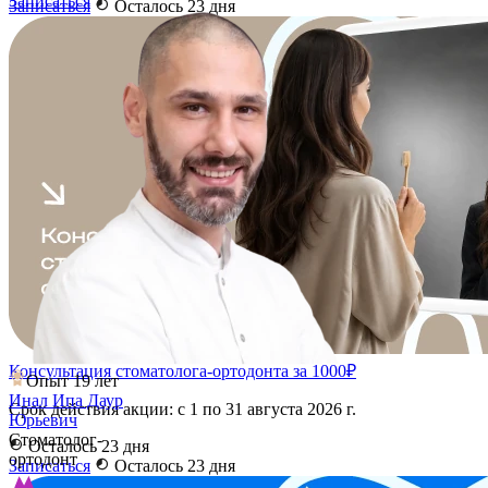
Записаться
Записаться
Осталось 23 дня
Консультация стоматолога-ортодонта за 1000₽
Опыт 19 лет
Инал Ипа Даур
Срок действия акции: с 1 по 31 августа 2026 г.
Юрьевич
Стоматолог-
Осталось 23 дня
ортодонт
Записаться
Осталось 23 дня