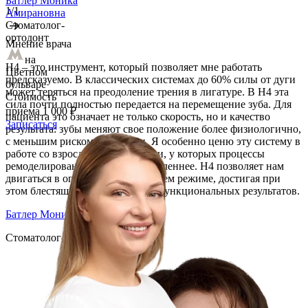
Батлер Моника
1/1
Амирановна
Стоматолог-
ортодонт
Мнение врача
на
H4 – это инструмент, который позволяет мне работать
Цветном
предсказуемо. В классических системах до 60% силы от дуги
бульваре
может теряться на преодоление трения в лигатуре. В H4 эта
Стоимость
сила почти полностью передается на перемещение зуба. Для
приема
1 000 ₽
пациента это означает не только скорость, но и качество
Записаться
результата: зубы меняют свое положение более физиологично,
с меньшим риском резорбции. Я особенно ценю эту систему в
работе со взрослыми пациентами, у которых процессы
ремоделирования кости идут медленнее. H4 позволяет нам
двигаться в оптимальном, щадящем режиме, достигая при
этом блестящих эстетических и функциональных результатов.
Батлер Моника Амирановна
Стоматолог-ортодонт