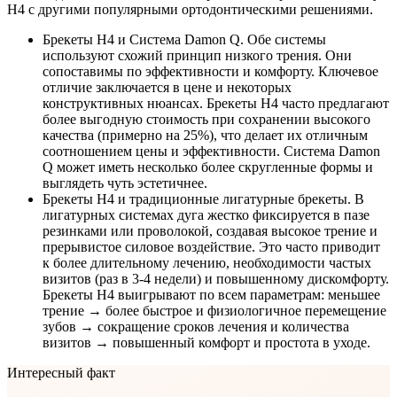
H4 с другими популярными ортодонтическими решениями.
Брекеты H4 и Система Damon Q. Обе системы
используют схожий принцип низкого трения. Они
сопоставимы по эффективности и комфорту. Ключевое
отличие заключается в цене и некоторых
конструктивных нюансах. Брекеты H4 часто предлагают
более выгодную стоимость при сохранении высокого
качества (примерно на 25%), что делает их отличным
соотношением цены и эффективности. Система Damon
Q может иметь несколько более скругленные формы и
выглядеть чуть эстетичнее.
Брекеты H4 и традиционные лигатурные брекеты. В
лигатурных системах дуга жестко фиксируется в пазе
резинками или проволокой, создавая высокое трение и
прерывистое силовое воздействие. Это часто приводит
к более длительному лечению, необходимости частых
визитов (раз в 3-4 недели) и повышенному дискомфорту.
Брекеты H4 выигрывают по всем параметрам: меньшее
трение → более быстрое и физиологичное перемещение
зубов → сокращение сроков лечения и количества
визитов → повышенный комфорт и простота в уходе.
Интересный факт