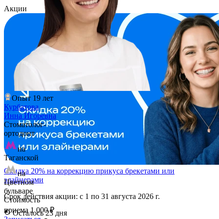
Акции
Опыт 19 лет
Курбатова
Инна Игоревна
Стоматолог-
ортодонт
на
Таганской
Скидка 20% на коррекцию прикуса брекетами или
на
элайнерами
Цветном
бульваре
Срок действия акции: с 1 по 31 августа 2026 г.
Стоимость
приема
1 000 ₽
Осталось 23 дня