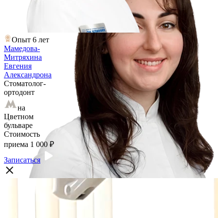
Опыт 6 лет
Мамедова-
Митряхина
Евгения
Александрона
Стоматолог-
ортодонт
на
Цветном
бульваре
Стоимость
приема
1 000 ₽
Записаться
Особенности конструкции брекетов H4