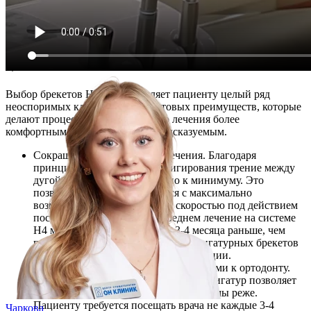
Преимущества самолигирующей
системы H4
Выбор брекетов H4 предоставляет пациенту целый ряд
неоспоримых клинических и бытовых преимуществ, которые
делают процесс ортодонтического лечения более
комфортным, эффективным и предсказуемым.
Сокращение общих сроков лечения. Благодаря
принципу пассивного самолигирования трение между
дугой и пазом брекета сведено к минимуму. Это
позволяет зубам перемещаться с максимально
возможной физиологической скоростью под действием
постоянных легких сил. В среднем лечение на системе
H4 может быть завершено на 3-4 месяца раньше, чем
при использовании классических лигатурных брекетов
при аналогичной клинической ситуации.
Увеличение интервалов между визитами к ортодонту.
Отсутствие необходимости в замене лигатур позволяет
проводить плановые активации системы реже.
Пациенту требуется посещать врача не каждые 3-4
Чаркова