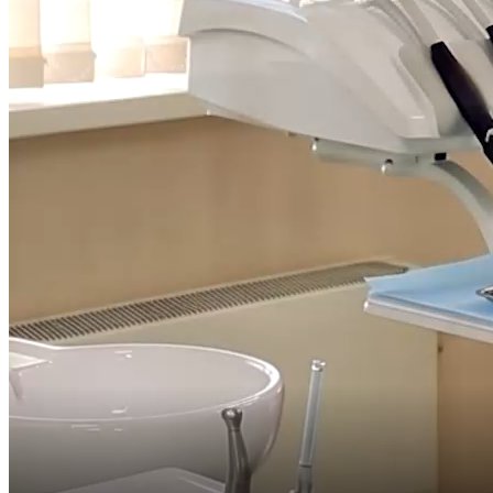
максимально надежной фиксации на поверхности зуба
каждый брекет имеет основание Threadlok с уникальной
микрорельефной структурой, которая увеличивает площадь
сцепления с зубной эмалью. Это обеспечивает мощную
адгезию, минимизирует риск случайного отклеивания брекета
в процессе лечения и гарантирует точную передачу заданных
сил от дуги к зубу.
Краткая статистика
Применение пассивных самолигирующих систем, к
которым относятся брекеты H4, позволяет сократить
общее время ортодонтического лечения в среднем на
25% по сравнению с традиционными лигатурными
аппаратами.
У пациентов с умеренной скученностью зубов сроки
коррекции могут уменьшаться на 3-4 месяца, а в
сложных случаях – до 6–8 месяцев.
За счет снижения трения и более физиологичного
распределения сил у 90% пациентов отмечается
значительное уменьшение болезненности после
плановых активаций системы.
Частота развития воспалительных заболеваний десен
(гингивита) в процессе лечения на самолигирующих
системах ниже на 40% благодаря упрощенной гигиене.