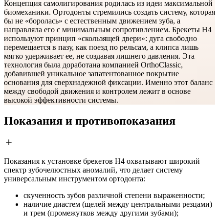
Концепция самолигирования родилась из идеи максимальной
биомеханики. Ортодонты стремились создать систему, которая
бы не «боролась» с естественным движением зуба, а
направляла его с минимальным сопротивлением. Брекеты H4
используют принцип «скользящей двери»: дуга свободно
перемещается в пазу, как поезд по рельсам, а клипса лишь
мягко удерживает ее, не создавая лишнего давления. Эта
технология была доработана компанией OrthoClassic,
добавившей уникальное запатентованное покрытие
основания для сверхнадежной фиксации. Именно этот баланс
между свободой движения и контролем лежит в основе
высокой эффективности системы.
Показания и противопоказания
Показания к установке брекетов H4 охватывают широкий
спектр зубочелюстных аномалий, что делает систему
универсальным инструментом ортодонта:
скученность зубов различной степени выраженности;
наличие диастем (щелей между центральными резцами)
и трем (промежутков между другими зубами);