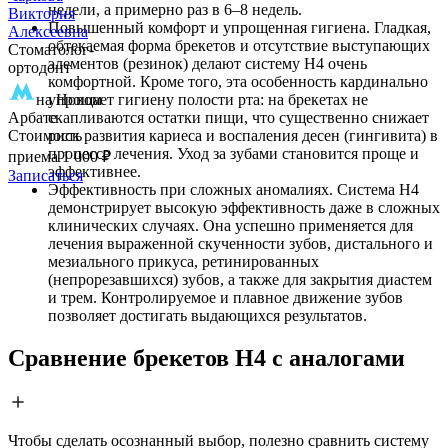
недели, а примерно раз в 6–8 недель.
Виктория
Повышенный комфорт и упрощенная гигиена. Гладкая,
Алексеевна
обтекаемая форма брекетов и отсутствие выступающих
Стоматолог-
элементов (резинок) делают систему H4 очень
ортодонт
комфортной. Кроме того, эта особенность кардинально
на Новом
упрощает гигиену полости рта: на брекетах не
Арбате
скапливаются остатки пищи, что существенно снижает
Стоимость
риск развития кариеса и воспаления десен (гингивита) в
процессе лечения. Уход за зубами становится проще и
приема
1 000 ₽
эффективнее.
Записаться
Эффективность при сложных аномалиях. Система H4
демонстрирует высокую эффективность даже в сложных
клинических случаях. Она успешно применяется для
лечения выраженной скученности зубов, дистального и
мезиального прикуса, ретинированных
(непрорезавшихся) зубов, а также для закрытия диастем
и трем. Контролируемое и плавное движение зубов
позволяет достигать выдающихся результатов.
Сравнение брекетов H4 с аналогами
Чтобы сделать осознанный выбор, полезно сравнить систему