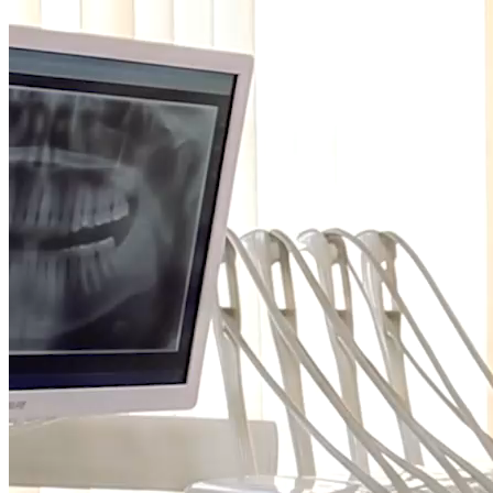
В основе системы лежит безлигатурный механизм фиксации
дуги: вместо эластичных или металлических лигатур
используется специальная подвижная клипса (защелка),
которая легко открывается для установки дуги и надежно
закрывается, удерживая ее в пазе. Этот механизм
минимизирует силу трения, обеспечивая свободное
скольжение дуги и постоянную передачу мягких, но
эффективных сил на зубы. Система обладает низким
профилем и компактными размерами, благодаря чему брекеты
H4 менее заметны на зубах и значительно комфортнее для
пациента.
Не менее важной особенностью является материал
изготовления. Брекеты H4 производятся из специального
биосовместимого сплава Hybrid Resin, который обладает
рядом уникальных свойств. Этот сплав абсолютно
гипоаллергенен, что делает систему безопасной для
пациентов со склонностью к аллергическим реакциям. Кроме
того, он обеспечивает исключительную прочность и
долговечность конструкции, позволяя выдерживать
значительные жевательные нагрузки без риска поломки. Для