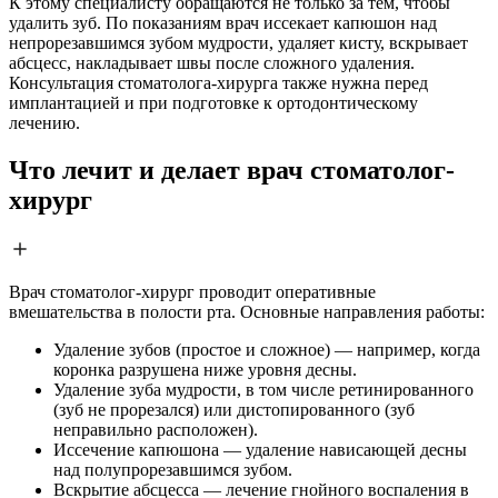
К этому специалисту обращаются не только за тем, чтобы
удалить зуб. По показаниям врач иссекает капюшон над
непрорезавшимся зубом мудрости, удаляет кисту, вскрывает
абсцесс, накладывает швы после сложного удаления.
Консультация стоматолога-хирурга также нужна перед
имплантацией и при подготовке к ортодонтическому
лечению.
Что лечит и делает врач стоматолог-
хирург
Врач стоматолог-хирург проводит оперативные
вмешательства в полости рта. Основные направления работы:
Удаление зубов (простое и сложное) — например, когда
коронка разрушена ниже уровня десны.
Удаление зуба мудрости, в том числе ретинированного
(зуб не прорезался) или дистопированного (зуб
неправильно расположен).
Иссечение капюшона — удаление нависающей десны
над полупрорезавшимся зубом.
Вскрытие абсцесса — лечение гнойного воспаления в