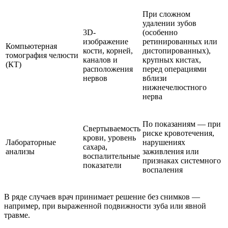
При сложном
удалении зубов
3D-
(особенно
изображение
ретинированных или
Компьютерная
кости, корней,
дистопированных),
томография челюсти
каналов и
крупных кистах,
(КТ)
расположения
перед операциями
нервов
вблизи
нижнечелюстного
нерва
По показаниям — при
Свертываемость
риске кровотечения,
крови, уровень
Лабораторные
нарушениях
сахара,
анализы
заживления или
воспалительные
признаках системного
показатели
воспаления
В ряде случаев врач принимает решение без снимков —
например, при выраженной подвижности зуба или явной
травме.