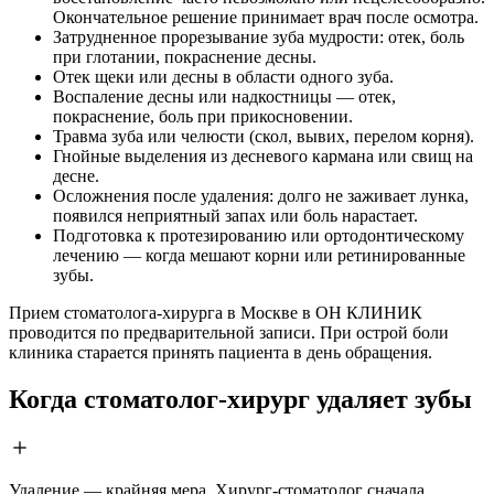
Окончательное решение принимает врач после осмотра.
Затрудненное прорезывание зуба мудрости: отек, боль
при глотании, покраснение десны.
Отек щеки или десны в области одного зуба.
Воспаление десны или надкостницы — отек,
покраснение, боль при прикосновении.
Травма зуба или челюсти (скол, вывих, перелом корня).
Гнойные выделения из десневого кармана или свищ на
десне.
Осложнения после удаления: долго не заживает лунка,
появился неприятный запах или боль нарастает.
Подготовка к протезированию или ортодонтическому
лечению — когда мешают корни или ретинированные
зубы.
Прием стоматолога-хирурга в Москве в ОН КЛИНИК
проводится по предварительной записи. При острой боли
клиника старается принять пациента в день обращения.
Когда стоматолог-хирург удаляет зубы
Удаление — крайняя мера. Хирург-стоматолог сначала