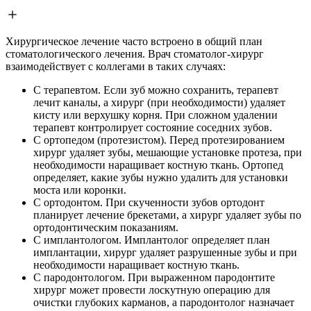
Хирургическое лечение часто встроено в общий план
стоматологического лечения. Врач стоматолог-хирург
взаимодействует с коллегами в таких случаях:
С терапевтом. Если зуб можно сохранить, терапевт
лечит каналы, а хирург (при необходимости) удаляет
кисту или верхушку корня. При сложном удалении
терапевт контролирует состояние соседних зубов.
С ортопедом (протезистом). Перед протезированием
хирург удаляет зубы, мешающие установке протеза, при
необходимости наращивает костную ткань. Ортопед
определяет, какие зубы нужно удалить для установки
моста или коронки.
С ортодонтом. При скученности зубов ортодонт
планирует лечение брекетами, а хирург удаляет зубы по
ортодонтическим показаниям.
С имплантологом. Имплантолог определяет план
имплантации, хирург удаляет разрушенные зубы и при
необходимости наращивает костную ткань.
С пародонтологом. При выраженном пародонтите
хирург может провести лоскутную операцию для
очистки глубоких карманов, а пародонтолог назначает