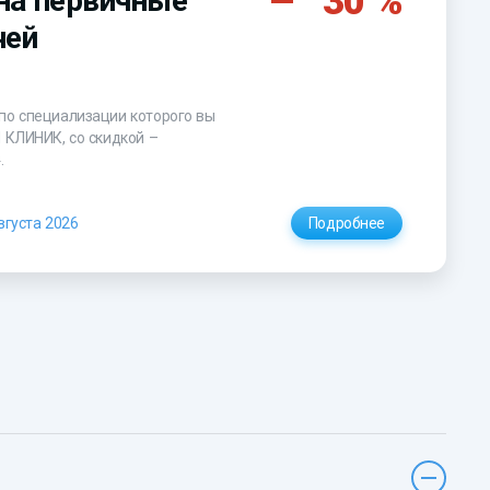
30 %
на первичные
чей
по специализации которого вы
Н КЛИНИК, со скидкой –
₽
.
вгуста 2026
Подробнее