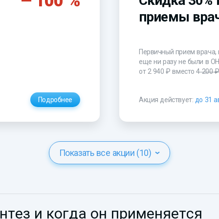
100 %
Скидка 30% 
приемы вра
Первичный прием врача, 
еще ни разу не были в О
от 2 940 ₽
вместо
4 200 
Подробнее
Акция действует:
до 31 а
Показать все акции (10)
нтез и когда он применяется