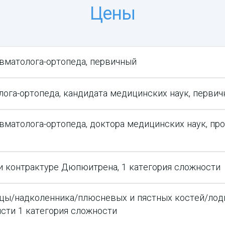
Цены
авматолога-ортопеда, первичный
лога-ортопеда, кандидата медицинских наук, перви
авматолога-ортопеда, доктора медицинских наук, пр
и контрактуре Дюпюитрена, 1 категория сложности
ицы/надколенника/плюсневых и пястных костей/ло
сти 1 категория сложности