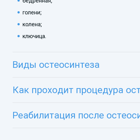
бедренная;
голени;
колена;
ключица.
Виды остеосинтеза
Как проходит процедура ос
Реабилитация после остеос