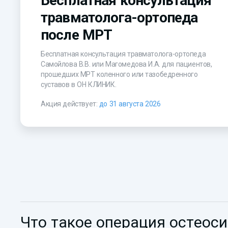
Бесплатная консультация
травматолога-ортопеда
после МРТ
Бесплатная консультация травматолога-ортопеда
Самойлова В.В. или Магомедова И.А. для пациентов,
прошедших МРТ коленного или тазобедренного
суставов в ОН КЛИНИК.
Акция действует:
до 31 августа 2026
Что такое операция остеоси