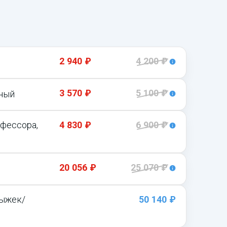
2 940 ₽
4 200 ₽
3 570 ₽
5 100 ₽
чный
офессора,
4 830 ₽
6 900 ₽
20 056 ₽
25 070 ₽
дыжек/
50 140 ₽