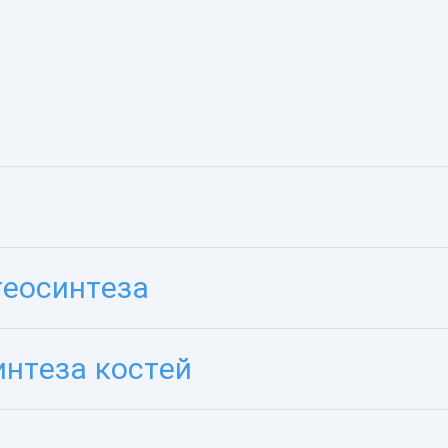
теосинтеза
интеза костей