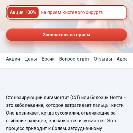
Акция 100%
на прием кистевого хирурга
Записаться на прием
Акции
Цены
Врачи
Вопрос-ответ
Отзывы
Адреса
Смотреть
Стенозирующий лигаментит (СЛ) или болезнь Нотта –
видеопрезентацию
это заболевание, которое затрагивает пальцы кисти.
Оно возникает, когда сухожилия, отвечающие за
сгибание пальцев, воспаляются и сужаются. Этот
процесс приводит к болям, затрудненному