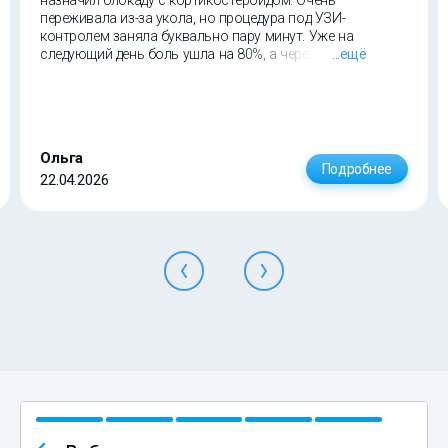
назначил блокаду с кортикостероидом. Очень
переживала из-за укола, но процедура под УЗИ-
контролем заняла буквально пару минут. Уже на
следующий день боль ушла на 80%, а через неделю я
...ещё
спокойно поднимала руку и вернулась к обычным делам.
Спасибо специалистам за бережное отношение и четкие
рекомендации по восстановлению.
Ольга
Подробнее
22.04.2026