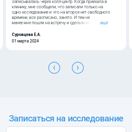
Записывалась через колл-центр. Когда приехала в
клинику, мне сообщили, что записали только на
одно исследование и что на второе нет свободного
времени, все расписано, занято. И тем не
менее мне пошли на встречу и сделали мне два
...ещё
исследования, за что им отдельное человеческое
спасибо!
Суровцева Е.А.
01 марта 2024
Записаться на исследование