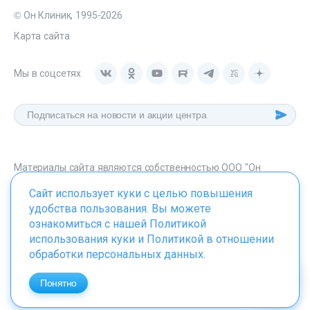
© Он Клиник, 1995-2026
Карта сайта
Мы в соцсетях
Материалы сайта являются собственностью ООО "Он
Клиник", любое их использование без указания источника -
Сайт использует куки с целью повышения
onclinic.ru запрещено в соответствии со статьей 1259 ГК. РФ.
удобства пользования. Вы можете
ознакомиться с нашей
Политикой
использования куки
и
Политикой в отношении
обработки персональных данных
.
ИМЕЮТСЯ ПРОТИВОПОКАЗАНИЯ. НЕОБХОДИМО
ПРОКОНСУЛЬТИРОВАТЬСЯ СО СПЕЦИАЛИСТОМ
Понятно