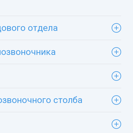
цового отдела
позвоночника
озвоночного столба