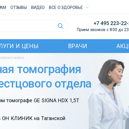
ТАМ
ОТЗЫВЫ
ВИДЕО
ВСE О ЗДОРОВЬЕ
+7 495 223-22
Прием звонков с 8:00 до 23
ЛУГИ И ЦЕНЫ
ВРАЧИ
АКЦ
озвоночника
ная томография
естцового отдела
ом томографе GE SIGNA HDX 1,5T
в
ОН КЛИНИК
на Таганской