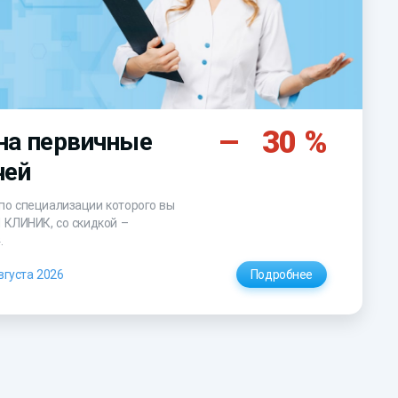
30 %
на первичные
чей
по специализации которого вы
Н КЛИНИК, со скидкой –
₽
.
вгуста 2026
Подробнее