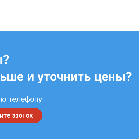
ы?
льше и уточнить цены?
по телефону
ите звонок