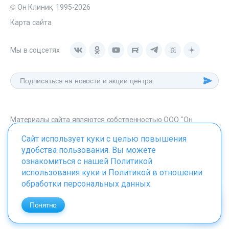
© Он Клиник, 1995-2026
Карта сайта
Мы в соцсетях
Материалы сайта являются собственностью ООО "Он
Клиник", любое их использование без указания источника -
Сайт использует куки с целью повышения
onclinic.ru запрещено в соответствии со статьей 1259 ГК. РФ.
удобства пользования. Вы можете
ознакомиться с нашей
Политикой
использования куки
и
Политикой в отношении
обработки персональных данных
.
ИМЕЮТСЯ ПРОТИВОПОКАЗАНИЯ. НЕОБХОДИМО
ПРОКОНСУЛЬТИРОВАТЬСЯ СО СПЕЦИАЛИСТОМ
Понятно