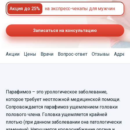
Акция до 25%
на экспресс-чекапы для мужчин
Записаться на консультацию
Акции
Цены
Врачи
Вопрос-ответ
Отзывы
Адреса
Смотреть
Парафимоз – это урологическое заболевание,
видеопрезентацию
которое требует неотложной медицинской помощи.
Сопровождается парафимоз ущемлением головки
полового члена. Головка ущемляется крайней
плотью (при данном заболевании она патологически
изменена). Нарушается кровоснабжение органа и