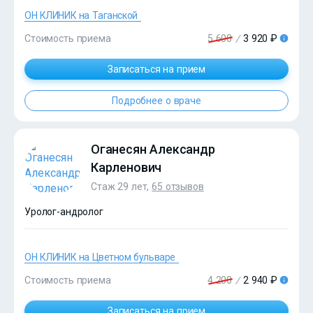
ОН КЛИНИК на Таганской
Стоимость приема
5 600
/
3 920 ₽
?>
Записаться на прием
Подробнее о враче
Оганесян Александр
Карленович
Стаж 29 лет,
65 отзывов
Уролог-андролог
ОН КЛИНИК на Цветном бульваре
?>
Стоимость приема
4 200
/
2 940 ₽
Записаться на прием