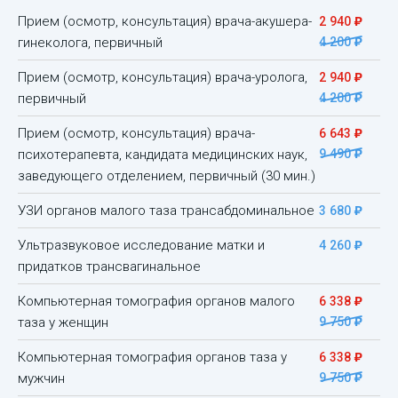
)
Прием (осмотр, консультация) врача-акушера-
2 940
)
гинеколога, первичный
4 200
)
Прием (осмотр, консультация) врача-уролога,
2 940
)
первичный
4 200
)
Прием (осмотр, консультация) врача-
6 643
)
психотерапевта, кандидата медицинских наук,
9 490
заведующего отделением, первичный (30 мин.)
)
УЗИ органов малого таза трансабдоминальное
3 680
)
Ультразвуковое исследование матки и
4 260
придатков трансвагинальное
)
Компьютерная томография органов малого
6 338
)
таза у женщин
9 750
)
Компьютерная томография органов таза у
6 338
)
мужчин
9 750