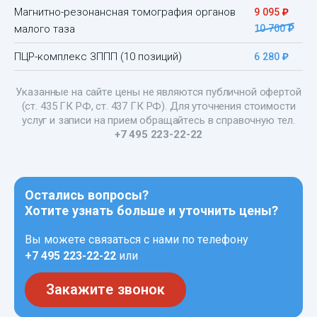
)
Магнитно-резонансная томография органов
9 095
)
малого таза
10 700
)
ПЦР-комплекс ЗППП (10 позиций)
6 280
Указанные на сайте цены не являются публичной офертой
(ст. 435 ГК РФ, ст. 437 ГК РФ). Для уточнения стоимости
услуг и записи на прием обращайтесь в справочную тел.
+7 495 223-22-22
Остались вопросы?
Хотите узнать больше и уточнить цены?
Вы можете связаться с нами по телефону
+7 495 223-22-22
или
Закажите звонок