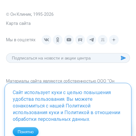
© Он Клиник, 1995-2026
Карта сайта
Мы в соцсетях
Материалы сайта являются собственностью ООО "Он
Клиник", любое их использование без указания источника -
Сайт использует куки с целью повышения
onclinic.ru запрещено в соответствии со статьей 1259 ГК. РФ.
удобства пользования. Вы можете
ознакомиться с нашей
Политикой
использования куки
и
Политикой в отношении
обработки персональных данных
.
ИМЕЮТСЯ ПРОТИВОПОКАЗАНИЯ. НЕОБХОДИМО
ПРОКОНСУЛЬТИРОВАТЬСЯ СО СПЕЦИАЛИСТОМ
Понятно