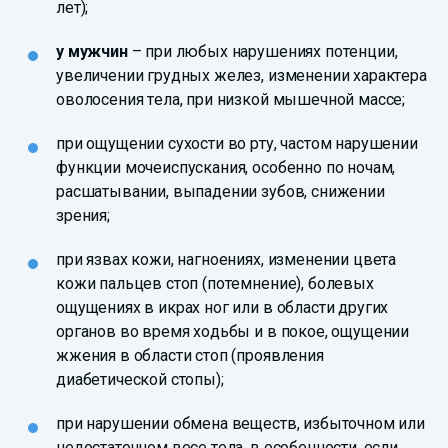
лет);
у мужчин
– при любых нарушениях потенции,
увеличении грудных желез, изменении характера
оволосения тела, при низкой мышечной массе;
при ощущении сухости во рту, частом нарушении
функции мочеиспускания, особенно по ночам,
расшатывании, выпадении зубов, снижении
зрения;
при язвах кожи, нагноениях, изменении цвета
кожи пальцев стоп (потемнение), болевых
ощущениях в икрах ног или в области других
органов во время ходьбы и в покое, ощущении
жжения в области стоп (проявления
диабетической стопы);
при нарушении обмена веществ, избыточном или
недостаточном весе тела, в особенности, если