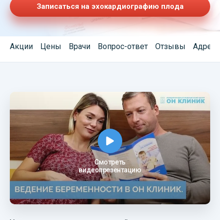
Записаться на эхокардиографию плода
Акции
Цены
Врачи
Вопрос-ответ
Отзывы
Адреса
Смотреть
видеопрезентацию