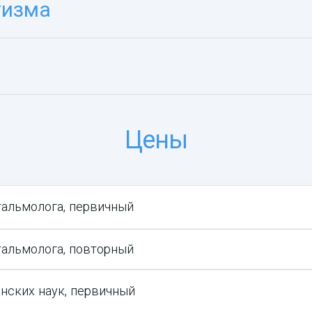
тизма
Цены
тальмолога, первичный
тальмолога, повторный
нских наук, первичный