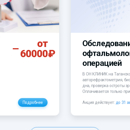
от
Обследовани
60000₽
офтальмоло
операцией
В ОН КЛИНИК на Таганско
авторефрактометрия, био
дна, проверка остроты зр
Оплачивается только пр
Подробнее
Акция действует:
до 31 а