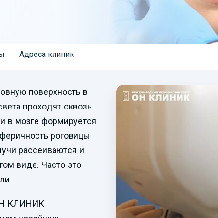
ы
Адреса клиник
ровную поверхность в
света проходят сквозь
 и в мозге формируется
сферичность роговицы
лучи рассеиваются и
ом виде. Часто это
ли.
 ОН КЛИНИК