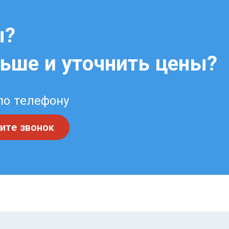
ы?
льше и уточнить цены?
по телефону
ите звонок