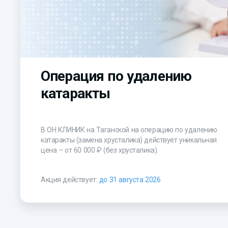
Операция по удалению
катаракты
В ОН КЛИНИК на Таганской на операцию по удалению
катаракты (замена хрусталика) действует уникальная
цена –
от 60 000 ₽
(без хрусталика).
Акция действует:
до 31 августа 2026