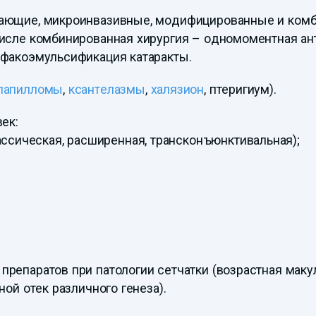
кающие, микроинвазивные, модифицированные и ком
числе комбинированная хирургия – одномоментная ан
 факоэмульсификация катаракты.
папилломы
,
ксантелазмы
,
халязион
, птеригиум).
ек:
ссическая, расширенная, трансконъюнктивальная);
препаратов при патологии сетчатки (возрастная маку
ной отек различного генеза).