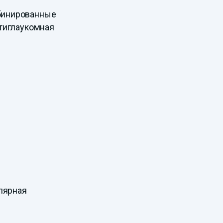
бинированные
тиглаукомная
лярная