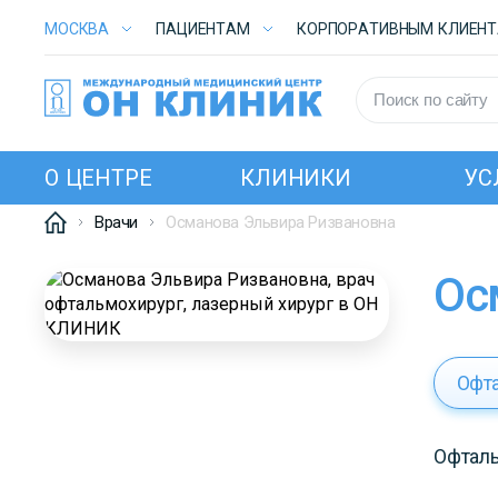
МОСКВА
ПАЦИЕНТАМ
КОРПОРАТИВНЫМ КЛИЕН
О ЦЕНТРЕ
КЛИНИКИ
УС
Врачи
Османова Эльвира Ризвановна
О
Офт
Офталь