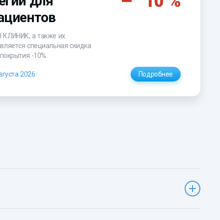
10 %
егий для
ациентов
Н КЛИНИК
, а также их
авляется специальная скидка
 покрытия -10%.
вгуста 2026
Подробнее