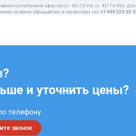
являются публичной офертой (ст. 435 ГК РФ, ст. 437 ГК РФ). Для
аписи на прием обращайтесь в справочную тел.
+7 495 223-22-
ы?
льше и уточнить цены?
по телефону
ите звонок