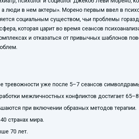
атр, психолог и социолог Джекоб Леви Морено, кот
 а люди в нем актеры». Морено первым ввел в псих
яется социальным существом, чьи проблемы горазд
сфера, которая царит во время сеансов психоанали
омплексах и отказаться от привычных шаблонов пов
облем.
е тревожности уже после 5–7 сеансов символдрам
оработки межличностных конфликтов достигает 65–8
шаются при включении образных методов терапии.
40 странах мира.
ше 70 лет.