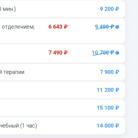
 мин.)
9 200 ₽
о отделением,
6 643 ₽
9 490 ₽
7 490 ₽
10 700 ₽
й терапии
7 900 ₽
11 200 ₽
15 100 ₽
чебный (1 час)
14 000 ₽