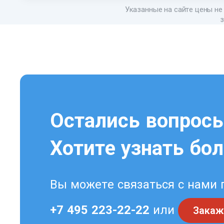
Указанные на сайте цены не 
з
Остались вопрос
Хотите узнать бо
Вы можете связаться с нами 
+7 495 223-22-22
или
Закаж