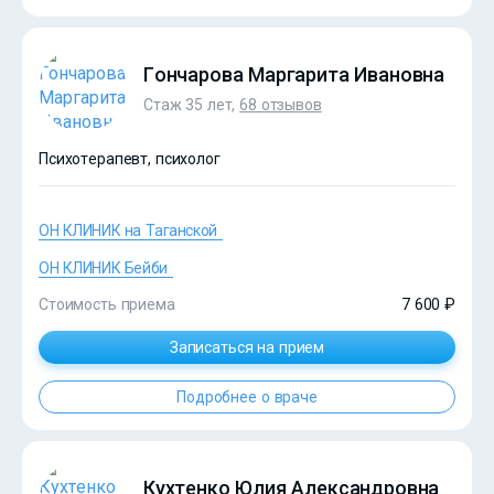
Гончарова Маргарита Ивановна
Стаж 35 лет,
68 отзывов
Психотерапевт, психолог
ОН КЛИНИК на Таганской
?>
ОН КЛИНИК Бейби
Стоимость приема
7 600 ₽
Записаться на прием
Подробнее о враче
Кухтенко Юлия Александровна