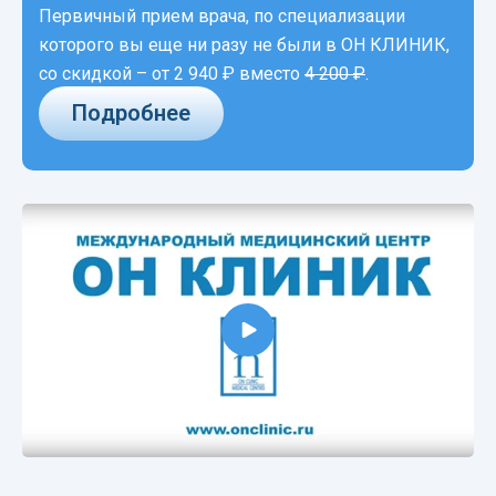
Первичный прием врача, по специализации
которого вы еще ни разу не были в ОН КЛИНИК,
со скидкой –
от 2 940 ₽
вместо
4 200 ₽
.
Подробнее