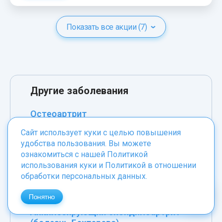
Показать все акции (7)
Другие заболевания
Остеоартрит
Опухоли почек и мочеточника
Сайт использует куки с целью повышения
удобства пользования. Вы можете
Камни в почках
ознакомиться с нашей
Политикой
Системная красная волчанка
использования куки
и
Политикой в отношении
обработки персональных данных
.
Артроз
Деформирующий артроз
Понятно
Анкилозирующий спондилоартрит