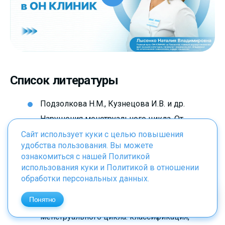
Список литературы
Подзолкова Н.М., Кузнецова И.В. и др.
Нарушения менструального цикла. От
правильного диагноза к грамотному
Сайт использует куки с целью повышения
удобства пользования. Вы можете
лечению. Клинический разбор в общей
ознакомиться с нашей
Политикой
медицине. 2024;5(3):6-17. DOI:
использования куки
и
Политикой в отношении
обработки персональных данных
.
10.47407/kr2023.5.3.00369
Понятно
Дьяконов С.А., Мартынова М.А. Нарушения
менструального цикла: классификация,