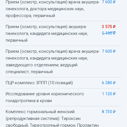
)
Прием (осмотр, консультация) врача акушера-
7 600
гинеколога, доктора медицинских наук,
профессора, первичный
)
Прием (осмотр, консультация) акушера-
3 570
)
гинеколога, кандидата медицинских наук,
5 100
первичный
)
Прием (осмотр, консультация) врача акушера-
7 600
гинеколога, кандидата медицинских наук,
заведующего отделением, ведущий
специалист, первичный
)
ПЦР-комплекс ЗППП (10 позиций)
6 280
)
Исследование уровня хорионического
1 120
гонадотропина в крови
)
Комплекс гормональный женский
8 730
(репродуктивная система): Тироксин
свободный; Тиреотропный гормон; Пролактин;