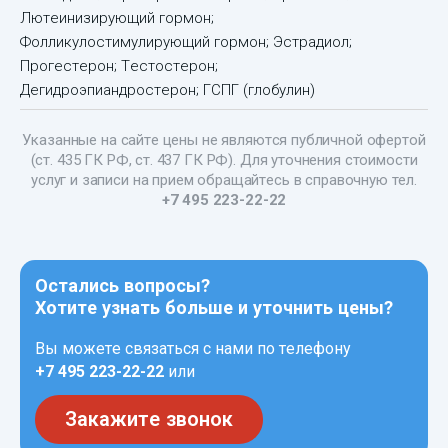
Лютеинизирующий гормон;
Фолликулостимулирующий гормон; Эстрадиол;
Прогестерон; Тестостерон;
Дегидроэпиандростерон; ГСПГ (глобулин)
Указанные на сайте цены не являются публичной офертой
(ст. 435 ГК РФ, ст. 437 ГК РФ). Для уточнения стоимости
услуг и записи на прием обращайтесь в справочную тел.
+7 495 223-22-22
Остались вопросы?
Хотите узнать больше и уточнить цены?
Вы можете связаться с нами по телефону
+7 495 223-22-22
или
Закажите звонок