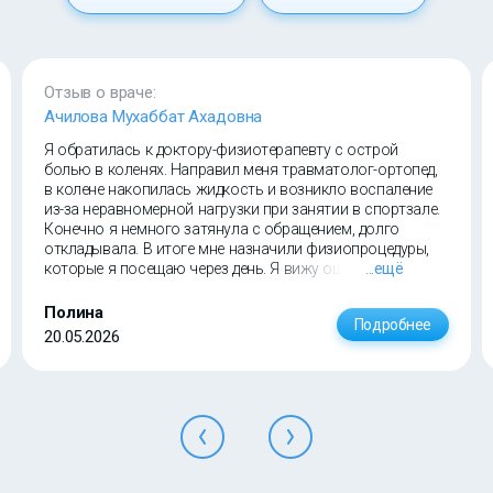
Отзыв о враче:
Ачилова Мухаббат Ахадовна
Я обратилась к доктору-физиотерапевту с острой
болью в коленях. Направил меня травматолог-ортопед,
в колене накопилась жидкость и возникло воспаление
из-за неравномерной нагрузки при занятии в спортзале.
Конечно я немного затянула с обращением, долго
откладывала. В итоге мне назначили физиопроцедуры,
которые я посещаю через день. Я вижу ощутимый
...ещё
результат, мне очень подошёл специалист Мухаббат
Ахадовна. Весёлый и очень добрый доктор.
Полина
Подробнее
20.05.2026