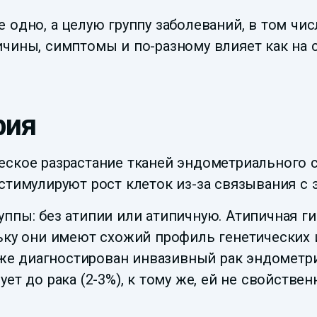
 одно, а целую группу заболеваний, в том чи
ичины, симптомы и по-разному влияет как на 
рия
ское разрастание тканей эндометриального сл
 стимулируют рост клеток из-за связывания с
уппы: без атипии или атипичную. Атипичная г
льку они имеют схожий профиль генетических 
е диагностирован инвазивный рак эндометри
ет до рака (2-3%), к тому же, ей не свойстве