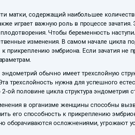
сти матки, содержащий наибольшее количест
также играет важную роль в процессе зачатия.
оплодотворения. Чтобы беременность наступи
венные изменения. В самом начале цикла по
ь к прикреплению эмбриона. Если зачатия не п
араметрам.
й эндометрий обычно имеет трехслойную стру
та трехслойность нужна для успешного естес
 2-ой половине цикла структура эндометрия с
менения в организме женщины способны вызв
шить его способность к прикреплению эмбрио
жно оборачиваются осложнениями, угрожают 