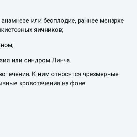
 анамнезе или бесплодие, раннее менархе
икистозных яичников;
еном;
нзия или синдром Линча.
отечения. К ним относятся чрезмерные
рывные кровотечения на фоне