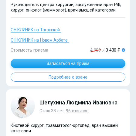
Руководитель центра хирургии, заслуженный врач РФ,
?>
хирург, онколог (маммолог), врач высшей категории
ОН КЛИНИК на Таганской
ОН КЛИНИК на Новом Арбате
Стоимость приема
4 900
/
3 430 ₽
Записаться на прием
Подробнее о враче
Шелухина Людмила Ивановна
Стаж 38 лет,
96 отзывов
Кистевой хирург, травматолог-ортопед, врач высшей
?>
категории