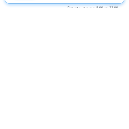
Прием звонков с 8:00 до 23:00
Услуги и направления
«ОН КЛИНИК на Цветном
Программы
бульваре», «ОН КЛИНИК на
Таганской»
Акции
с Пн по Вс с 8:00 до 21:00
«ОН КЛИНИК на Новом
Всё о здоровье
Арбате», «ОН КЛИНИК на
Парке Культуры»
COVID-19
с 09:00 до 21:00
Записаться сейчас
Сертификат европейского качества