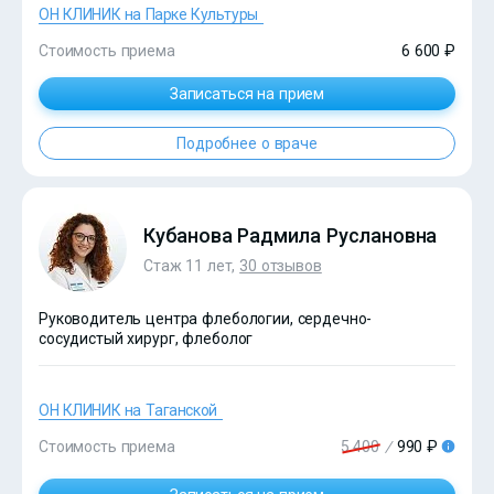
ОН КЛИНИК на Парке Культуры
Стоимость приема
6 600 ₽
Записаться на прием
Подробнее о враче
Кубанова Радмила Руслановна
Стаж 11 лет,
30 отзывов
Руководитель центра флебологии, сердечно-
?>
сосудистый хирург, флеболог
ОН КЛИНИК на Таганской
Стоимость приема
5 400
/
990 ₽