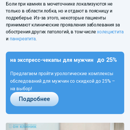
Боли при камнях в мочеточнике локализуются не
только в области лобка, но и отдают в поясницу и
подреберье. Из-за этого, некоторые пациенты
принимают клинические проявления заболевания за
обострения других патологий, в том числе
холецистита
и
панкреатита
.
до 25%
на экспресс-чекапы для мужчин
Предлагаем пройти урологические комплексы
обследований для мужчин со скидкой до 25% –
на выбор!
Подробнее