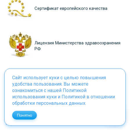
Сертификат европейского качества
Лицензия Министерства здравоохранения
РФ
Сайт использует куки с целью повышения
Компания года в номинации «Медицинские
удобства пользования. Вы можете
услуги»
ознакомиться с нашей
Политикой
использования куки
и
Политикой в отношении
обработки персональных данных
.
© Он Клиник, 1995-2026
Понятно
Карта сайта