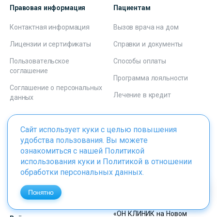
Правовая информация
Пациентам
Контактная информация
Вызов врача на дом
Лицензии и сертификаты
Справки и документы
Пользовательское
Способы оплаты
соглашение
Программа лояльности
Соглашение о персональных
Лечение в кредит
данных
Клиники
Контакты
Сайт использует куки с целью повышения
+7 495 223-22-22
удобства пользования. Вы можете
Врачи
ознакомиться с нашей
Политикой
Прием звонков с 8:00 до 23:00
Услуги и направления
использования куки
и
Политикой в отношении
обработки персональных данных
.
«ОН КЛИНИК на Цветном
Программы
бульваре», «ОН КЛИНИК на
Таганской»
Понятно
Акции
с Пн по Вс с 8:00 до 21:00
«ОН КЛИНИК на Новом