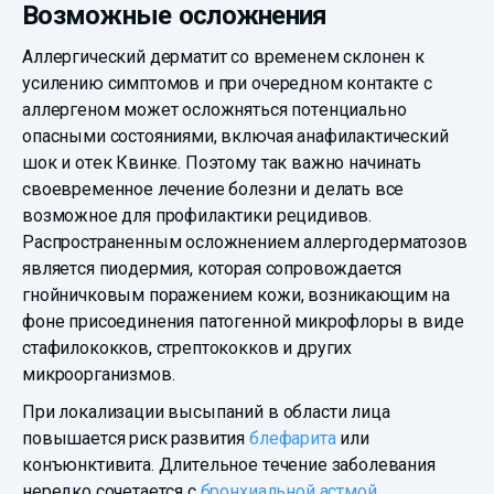
Возможные осложнения
Аллергический дерматит со временем склонен к
усилению симптомов и при очередном контакте с
аллергеном может осложняться потенциально
опасными состояниями, включая анафилактический
шок и отек Квинке. Поэтому так важно начинать
своевременное лечение болезни и делать все
возможное для профилактики рецидивов.
Распространенным осложнением аллергодерматозов
является пиодермия, которая сопровождается
гнойничковым поражением кожи, возникающим на
фоне присоединения патогенной микрофлоры в виде
стафилококков, стрептококков и других
микроорганизмов.
При локализации высыпаний в области лица
повышается риск развития
блефарита
или
конъюнктивита. Длительное течение заболевания
нередко сочетается с
бронхиальной астмой
.