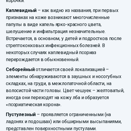
корочки.
Каплевидный
– как видно из названия, при первых
признаках на коже возникают многочисленные
папулы в виде капель ярко-красного цвета,
шелушение и инфильтрация незначительные.
Встречается, в основном, у детей и подростков после
стрептококковых инфекционных болезней. В
некоторых случаях каплевидный псориаз
перерождается в обыкновенный.
Себорейный
отличается своей локализацией –
элементы обнаруживаются в заушных и носогубных
складках, на груди, в межлопаточной области, на
волосистой части головы. Цвет чешуек – желтоватый,
иногда они переходят на кожу лба и образуется
«псориатическая корона».
Пустулезный
– проявляется ограниченными (на
ладонях и подошвах) или обширными высыпаниями,
представлен поверхностными пустулами.