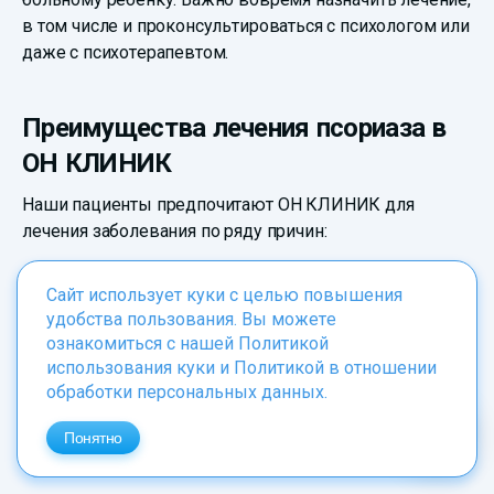
в том числе и проконсультироваться с психологом или
даже с психотерапевтом.
Преимущества лечения псориаза в
ОН КЛИНИК
Наши пациенты предпочитают ОН КЛИНИК для
лечения заболевания по ряду причин:
Опытные врачи дерматологи-косметологи;
Сайт использует куки с целью повышения
Устранение как дерматологических, так и
удобства пользования. Вы можете
косметологических проблем одновременно;
ознакомиться с нашей
Политикой
использования куки
и
Политикой в отношении
Инновационные методы лечения, в частности, с
обработки персональных данных
.
помощью лазерной системы Эксилайт;
Понятно
Самые современные методы исследований;