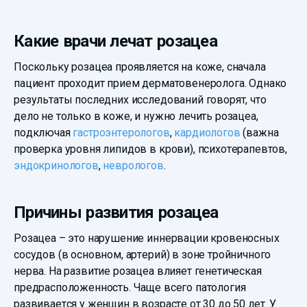
Какие врачи лечат розацеа
Поскольку розацеа проявляется на коже, сначала
пациент проходит прием дерматовенеролога. Однако
результаты последних исследований говорят, что
дело не только в коже, и нужно лечить розацеа,
подключая
гастроэнтерологов
,
кардиологов
(важна
проверка уровня липидов в крови), психотерапевтов,
эндокринологов
,
неврологов
.
Причины развития розацеа
Розацеа – это нарушение иннервации кровеносных
сосудов (в основном, артерий) в зоне тройничного
нерва. На развитие розацеа влияет генетическая
предрасположенность. Чаще всего патология
развивается у женщин в возрасте от 30 до 50 лет. У