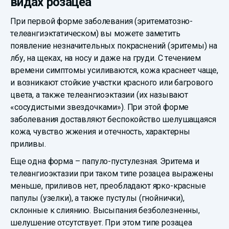
видах розацеа
При первой форме заболевания (эритематозно-
телеангиэктатическом) вы можете заметить
появление незначительных покраснений (эритемы) на
лбу, на щеках, на носу и даже на груди. С течением
времени симптомы усиливаются, кожа краснеет чаще,
и возникают стойкие участки красного или багрового
цвета, а также телеангиоэктазии (их называют
«сосудистыми звездочками»). При этой форме
заболевания доставляют беспокойство шелушащаяся
кожа, чувство жжения и отечность, характерны
приливы.
Еще одна форма – папуло-пустулезная. Эритема и
телеангиоэктазии при таком типе розацеа выражены
меньше, приливов нет, преобладают ярко-красные
папулы (узелки), а также пустулы (гнойнички),
склонные к слиянию. Высыпания безболезненны,
шелушение отсутствует. При этом типе розацеа