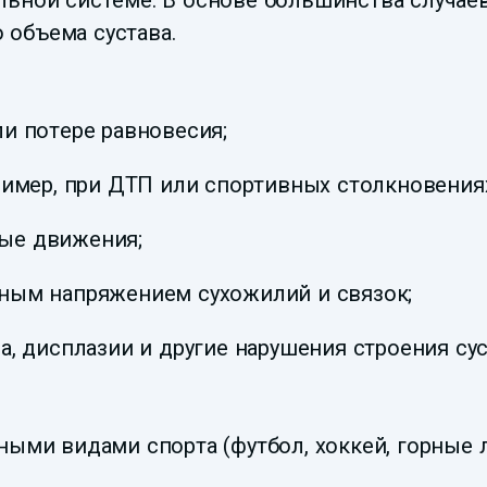
льной системе. В основе большинства случаев
 объема сустава.
и потере равновесия;
ример, при ДТП или спортивных столкновениях
ые движения;
ным напряжением сухожилий и связок;
а, дисплазии и другие нарушения строения сус
ыми видами спорта (футбол, хоккей, горные л