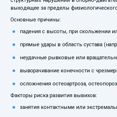
структурных нарушений в опорно-двигате
выходящее за пределы физиологического
Основные причины:
падения с высоты, при скольжении ил
прямые удары в область сустава (нап
неудачные рывковые или вращательн
выворачивание конечности с чрезмер
осложнения остеоартроза, остеопороз
Факторы риска развития вывихов:
занятия контактными или экстремальн