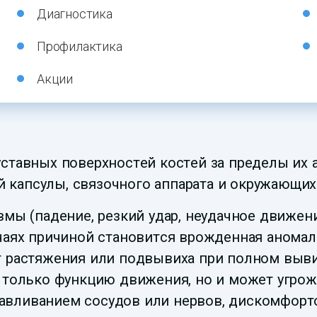
Диагностика
Профилактика
Акции
уставных поверхностей костей за пределы их
капсулы, связочного аппарата и окружающих 
авмы (падение, резкий удар, неудачное движе
учаях причиной становится врожденная анома
т растяжения или подвывиха при полном выви
е только функцию движения, но и может угро
авливанием сосудов или нервов, дискомфор