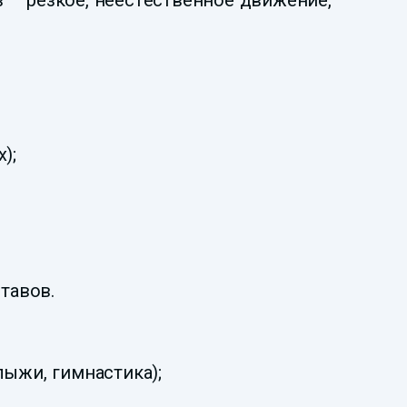
 – резкое, неестественное движение,
);
тавов.
ыжи, гимнастика);