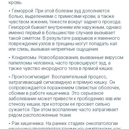
кровь.
Геморрой. При этой болезни зуд дополняется
болью, выделениями с примесями крови, а также
чувством жжения, тяжести вокруг заднего прохода.
Геморрой бывает внутренним или наружным, однако
именно первый в большинстве случаев вызывает
такой симптом. В результате разрывов и язвенного
повреждения узлов в трещины могут попадать кал
или слизь, вызывая неприятные ощущения.
Кондиломы. Новообразования, вызванные вирусом
папилломы человека, часто провоцируют зуд, а
также чувство инородного тела в прямой кишке.
Проктосигмоидит. Воспалительный процесс,
затрагивающий сигмовидную и прямую кишку. Он
сопровождается поражением слизистых оболочек,
сбоями в работе кишечника. Это серьезное
заболевание может привести к прободению язв или
стенозу кишки, при котором ее просвет сильно
сужается. При этом воспаление часто затрагивает
рядом расположенные ткани.
Рак кишечника. На ранних стадиях онкопатологии
кишечника проявляются такими же симптомами, как