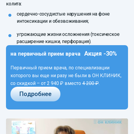
колита:
сердечно-сосудистые нарушения на фоне
интоксикации и обезвоживания;
угрожающие жизни осложнения (токсическое
расширение кишки, перфорация).
Акция -30%
на первичный прием врача
Первичный прием врача, по специализации
которого вы еще ни разу не были в ОН КЛИНИК,
со скидкой –
от 2 940 ₽
вместо
4 200 ₽
.
Подробнее