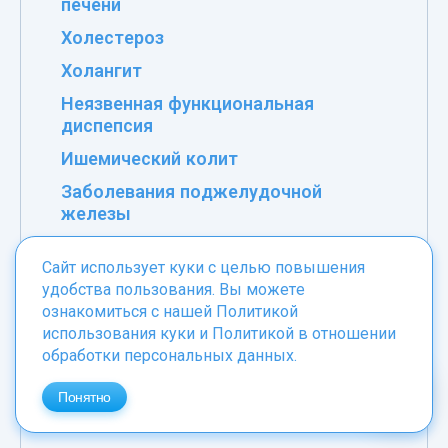
печени
Холестероз
Холангит
Неязвенная функциональная
диспепсия
Ишемический колит
Заболевания поджелудочной
железы
Заболевания пищевода, желудка и
Сайт использует куки с целью повышения
двенадцатиперстной кишки
удобства пользования. Вы можете
Заболевания кишечника
ознакомиться с нашей
Политикой
использования куки
и
Политикой в отношении
Заболевания желчного пузыря и его
обработки персональных данных
.
протоков
Желчнокаменная болезнь
Понятно
Дуоденит