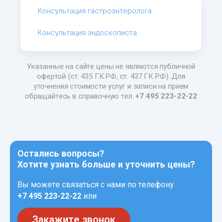
Консультация гастроэнтеролога
Консультация эндоскописта
Указанные на сайте цены не являются публичной
офертой (ст. 435 ГК РФ, ст. 437 ГК РФ). Для
уточнения стоимости услуг и записи на прием
обращайтесь в справочную тел.
+7 495 223-22-22
Остались вопросы?
Хотите узнать больше и уточнить цены?
Вы можете связаться с нами по телефону
+7 495 223-22-22
или
Закажите звонок