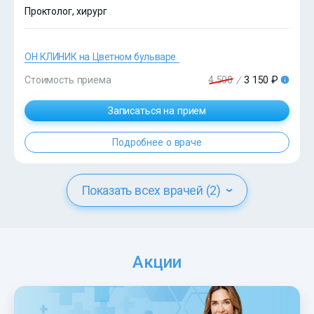
Проктолог, хирург
ОН КЛИНИК на Цветном бульваре
?>
Стоимость приема
4 500
/
3 150 ₽
Записаться на прием
Подробнее о враче
Показать всех врачей (2)
Акции