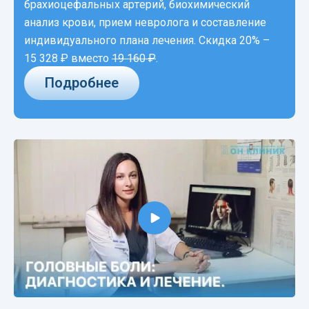
брахиоцефальных артерий, биохимический
анализ крови, прием невролога и составление
индивидуального плана лечения. Скидка 20% –
15 328 ₽
вместо
19 160 ₽
.
Подробнее