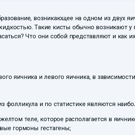
бразование, возникающее на одном из двух я
жидкостью. Такие кисты обычно возникают у 
асаться? Что они собой представляют и как и
ого яичника и левого яичника, в зависимости 
из фолликула и по статистике являются наиб
желтом теле, которое располагается в яични
овые гормоны гестагены;