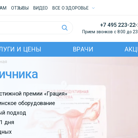
ТАМ
ОТЗЫВЫ
ВИДЕО
ВСE О ЗДОРОВЬЕ
+7 495 223-22
Прием звонков с 8:00 до 23
ЛУГИ И ЦЕНЫ
ВРАЧИ
АКЦ
нная
яичника
естижной премии «Грация»
инское оборудование
ый подход
1 дня
дных