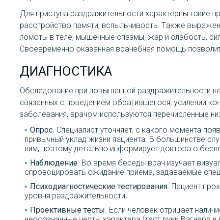
Для приступа раздражительности характерны такие п
расстройство памяти, вспыльчивость. Также выражен
ломоты в теле, мышечные спазмы, жар и слабость, си
Своевременно оказанная врачебная помощь позволит
ДИАГНОСТИКА
Обследование при повышенной раздражительности не 
связанных с поведением обратившегося, усилении ко
заболевания, врачом используются перечисленные ни
Опрос
. Специалист уточняет, с какого момента поя
привычный уклад жизни пациента. В большинстве сл
ним, поэтому детально информирует доктора о бесп
Наблюдение
. Во время беседы врач изучает визуа
спровоцировать ожидание приема, задаваемые спец
Психодиагностические тестирования
. Пациент про
уровня раздражительности.
Проективные тесты
. Если человек отрицает налич
неосознанные черты характера (тест руки Вагнера и п