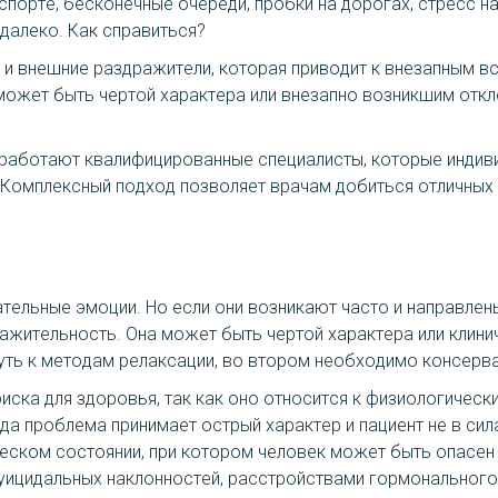
порте, бесконечные очереди, пробки на дорогах, стресс на
едалеко. Как справиться?
 и внешние раздражители, которая приводит к внезапным вс
ожет быть чертой характера или внезапно возникшим откл
аботают квалифицированные специалисты, которые индиви
 Комплексный подход позволяет врачам добиться отличных 
ельные эмоции. Но если они возникают часто и направлены 
ражительность. Она может быть чертой характера или клин
нуть к методам релаксации, во втором необходимо консерв
ска для здоровья, так как оно относится к физиологичес
да проблема принимает острый характер и пациент не в сил
ческом состоянии, при котором человек может быть опасен 
уицидальных наклонностей, расстройствами гормонального 