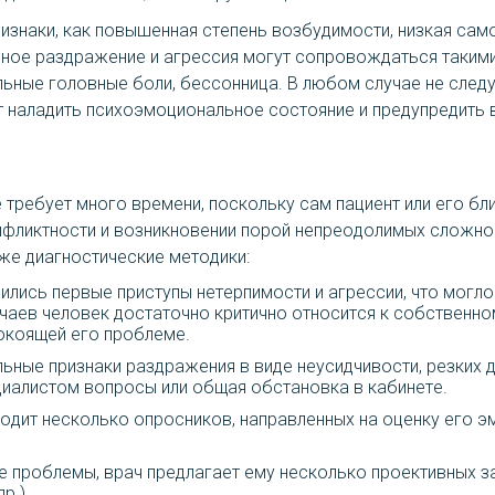
ризнаки, как повышенная степень возбудимости, низкая са
ное раздражение и агрессия могут сопровождаться такими 
льные головные боли, бессонница. В любом случае не следу
 наладить психоэмоциональное состояние и предупредить
требует много времени, поскольку сам пациент или его бл
нфликтности и возникновении порой непреодолимых сложнос
же диагностические методики:
вились первые приступы нетерпимости и агрессии, что могло
учаев человек достаточно критично относится к собственн
окоящей его проблеме.
льные признаки раздражения в виде неусидчивости, резких 
иалистом вопросы или общая обстановка в кабинете.
ходит несколько опросников, направленных на оценку его э
ие проблемы, врач предлагает ему несколько проективных з
р.).