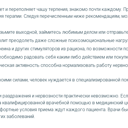
т и переполняет чашу терпения, знакомо почти каждому. Пр
я терапии. Следуя перечисленным ниже рекомендациям, м
озьмите выходной, займитесь любимым делом или отправьте
волит преодолеть даже сложные психоэмоциональные нагруз
еина и других стимуляторов из рациона, по возможности по
еобходимо радовать себя каким-либо действием или покупк
ческая активность способна нормализовать работу нервно
воими силами, человек нуждается в специализированной по
 раздражения и нервозности практически невозможно. Есл
за квалифицированной врачебной помощью в медицинский ц
фортные условия приема ждут каждого пациента. Врачи быс
гих заболеваний.