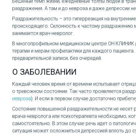
Бешеный темп жизни, ежедневные толпы людей в транс
раздражения. А там и до невроза и даже депрессии н
Раздражительность – это гиперреакция на внутренние
происходящего. Склонность к частому раздражению м
занимается врач-невролог.
В многопрофильном медицинском центре ОН КЛИНИК р
терапии и мерам профилактики для каждого пациента.
предварительной записи, без очередей.
О ЗАБОЛЕВАНИИ
Каждый человек время от времени испытывает отрицат
о тревожном состоянии. Так часто проявляется разд
невроза
). И если в первом случае достаточно прибег
Состояние повышенной раздражительности не несет ри
врача-невролога или психотерапевта необходимо, ког
самостоятельно. В этом случае речь идет о патологи
ситуация может осложниться депрессией вплоть до с