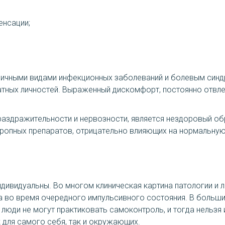
енсации;
личными видами инфекционных заболеваний и болевым синд
атных личностей. Выраженный дискомфорт, постоянно отвле
здражительности и нервозности, является нездоровый обра
тропных препаратов, отрицательно влияющих на нормальную
дивидуальны. Во многом клиническая картина патологии и л
та во время очередного импульсивного состояния. В больш
 люди не могут практиковать самоконтроль, и тогда нельзя
для самого себя, так и окружающих.