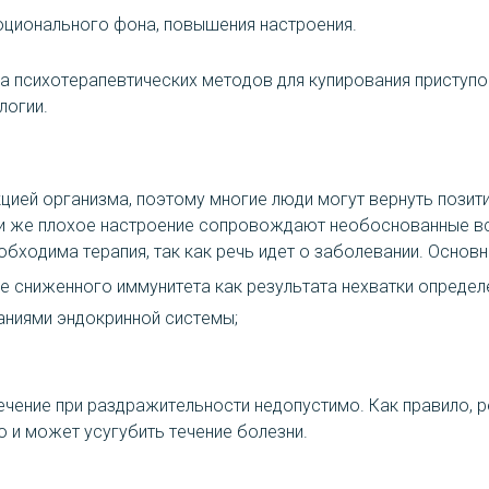
оционального фона, повышения настроения.
да психотерапевтических методов для купирования приступ
логии.
цией организма, поэтому многие люди могут вернуть позит
 же плохое настроение сопровождают необоснованные всп
обходима терапия, так как речь идет о заболевании. Основ
е сниженного иммунитета как результата нехватки определ
аниями эндокринной системы;
чение при раздражительности недопустимо. Как правило, 
о и может усугубить течение болезни.