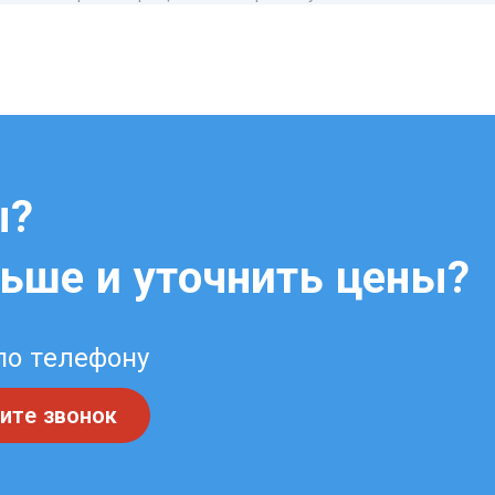
ы?
льше и уточнить цены?
по телефону
ите звонок