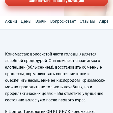
Записаться на консультацию
Акции
Цены
Врачи
Вопрос-ответ
Отзывы
Адреса
Смотреть
Криомассаж волосистой части головы является
видеопрезентацию
лечебной процедурой. Она помогает справиться с
алопецией (облысением), восстановить обменные
процессы, нормализовать состояние кожи и
обеспечить насыщение ее кислородом. Криомассаж
можно проводить не только в лечебных, но и
профилактических целях – Вы отметите улучшение
состояние волос уже после первого курса.
В Центре Трихологии ОН КЛИНИК криомассаж