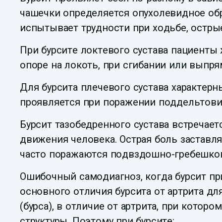
чашечки определяется опухолевидное об
испытывает трудности при ходьбе, острые
При бурсите локтевого сустава пациенты 
опоре на локоть, при сгибании или выпря
Для бурсита плечевого сустава характерн
проявляется при поражении поддельтовид
Бурсит тазобедренного сустава встречае
движения человека. Острая боль заставля
часто поражаются подвздошно-гребешкова
Ошибочный самодиагноз, когда бурсит пр
основного отличия бурсита от артрита дл
(бурса), в отличие от артрита, при котор
структуры. Поэтому при бурсите: