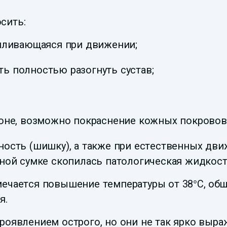
сить:
силивающаяся при движении;
ь полностью разогнуть сустав;
зоне, возможно покраснение кожных покровов
ность (шишку), а также при естественных дв
ной сумке скопилась патологическая жидкост
ечается повышение температуры от 38°С, общ
я.
роявлением острого, но они не так ярко выр