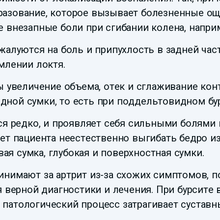
разование, которое вызывает болезненные ощ
 внезапные боли при сгибании колена, напри
жалуются на боль и припухлость в задней час
млении локтя.
ы увеличение объема, отек и сглаживание ко
ной сумки, то есть при поддельтовидном бур
тся редко, и проявляет себя сильными болями
ет пациента неестественно выгибать бедро из
я сумка, глубокая и поверхностная сумки.
инимают за артрит из-за схожих симптомов, 
я верной диагностики и лечения. При бурсите
ом патологический процесс затрагивает сустав