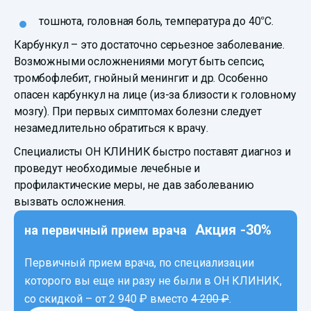
тошнота, головная боль, температура до 40°С.
Карбункул – это достаточно серьезное заболевание.
Возможными осложнениями могут быть сепсис,
тромбофлебит, гнойный менингит и др. Особенно
опасен карбункул на лице (из-за близости к головному
мозгу). При первых симптомах болезни следует
незамедлительно обратиться к врачу.
Специалисты ОН КЛИНИК быстро поставят диагноз и
проведут необходимые лечебные и
профилактические меры, не дав заболеванию
вызвать осложнения.
Акция -30%
на первичный прием врача
Первичный прием врача, по специализации
которого вы еще ни разу не были в ОН КЛИНИК,
со скидкой –
от 2 940 ₽
вместо
4 200 ₽
.