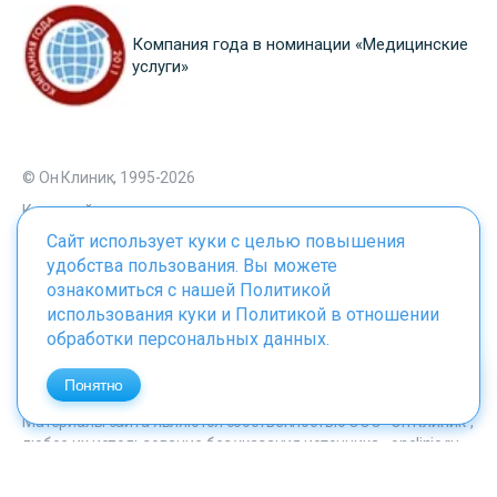
Компания года в номинации «Медицинские
услуги»
© Он Клиник, 1995-2026
Карта сайта
Сайт использует куки с целью повышения
удобства пользования. Вы можете
Мы в соцсетях
ознакомиться с нашей
Политикой
использования куки
и
Политикой в отношении
обработки персональных данных
.
Понятно
Материалы сайта являются собственностью ООО "Он Клиник",
любое их использование без указания источника - onclinic.ru
запрещено в соответствии со статьей 1259 ГК. РФ.